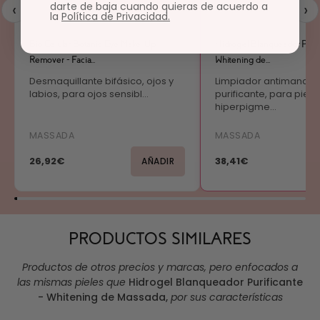
‹
›
darte de baja cuando quieras de acuerdo a
la
Política de Privacidad.
Bio Celular Botanic Eye Make-Up
Hidrogel Blanqueador Purif
Remover - Facia...
Whitening de...
Desmaquillante bifásico, ojos y
Limpiador antimancha
labios, para ojos sensibl...
purificante, para piele
hiperpigme...
MASSADA
MASSADA
26,92€
38,41€
AÑADIR
PRODUCTOS SIMILARES
Productos de otros precios y marcas, pero enfocados a
las mismas pieles que
Hidrogel Blanqueador Purificante
- Whitening de Massada
,
por sus características