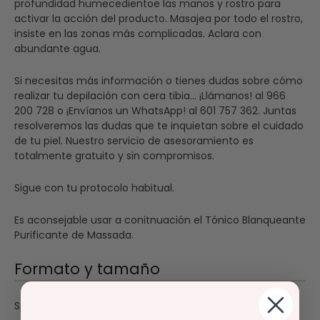
profundidad humecedientoe las manos y rostro para
activar la acción del producto. Masajea por todo el rostro,
insiste en las zonas más complicadas. Aclara con
abundante agua.
Si necesitas más información o tienes dudas sobre cómo
realizar tu depilación con cera tibia... ¡Llámanos! al 966
200 728 o ¡Envíanos un WhatsApp! al 601 757 362. Juntas
resolveremos las dudas que te inquietan sobre el cuidado
de tu piel. Nuestro servicio de asesoramiento es
totalmente gratuito y sin compromisos.
Sigue con tu protocolo habitual.
Es aconsejable usar a conitnuación el Tónico Blanqueante
Purificante de Massada.
Formato y tamaño
Spray de 200ml.