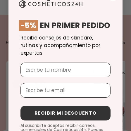
-5%
EN PRIMER PEDIDO
COMPLETA TU RUTINA
Con este
protocolo
ayudas a maximiza los resultados de
Recibe consejos de skincare,
Hidrogel Blanqueador Purificante - Whitening de Massada
rutinas y acompañamiento por
. Úsalo en el paso adecuado.
expertas
Nombre
1
2
Desmaquillante
Gel o limpiador
Complementario
Viendo ahora
Email
RECIBIR MI DESCUENTO
Al suscribirte aceptas recibir correos
comerciales de Cosméticos24h. Puedes