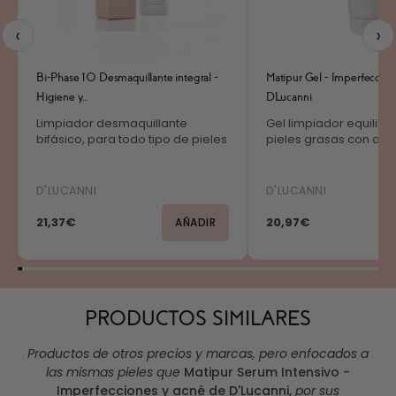
‹
›
Bi-Phase 10 Desmaquillante integral -
Matipur Gel - Imperfeccion
Higiene y...
D'Lucanni
Limpiador desmaquillante
Gel limpiador equilibr
bifásico, para todo tipo de pieles
pieles grasas con acn
D'LUCANNI
D'LUCANNI
21,37€
20,97€
AÑADIR
PRODUCTOS SIMILARES
Productos de otros precios y marcas, pero enfocados a
las mismas pieles que
Matipur Serum Intensivo -
Imperfecciones y acné de D'Lucanni
,
por sus