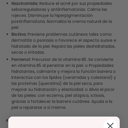
Niacinamida:
Reduce el acné por sus propiedades
seborreguladoras y antiinflamatorias. Calma las
rojeces. Disminuye la hiperpigmentación
postinflamatoria. Normaliza la crema natural de la
piel.
Biotina:
Previene problemas cutáneos tales como
dermatitis o psoriasis o Favorece el aspecto suave e
hidratado de la piel. Repara las pieles deshidratadas,
secas o irritadas.
Pantenol:
Precursor de la vitamina B5 .Se convierte
en vitamina B5 al penetrar en la piel. o Propiedades:
hidratantes, calmante y mejora la función barrera o
Interactúa con los lípidos (ceramidas y colesterol) y
las proteínas (queratina) de la piel seca, para
mejorar su hidratación y elasticidad. o Alivia el picor
de las pieles: con eczema, piel atópica, ictiosis,
gracias a fortalecer la barrera cutánea. Ayuda a la
piel a repararse a sí misma.
Alantoína: