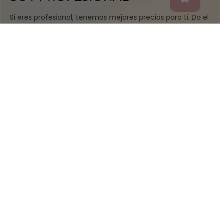
Si eres profesional, tenemos mejores precios para ti. Da el
salto, confírmanos que eres profesional y descubre todo
lo que necesitas para tu cabina:
Tamaños grandes, precios
increíbles
, cursos,
aparatología y desechables.
IR A WEB PROFESIONAL