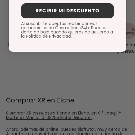
RECIBIR MI DESCUENTO
Al suscribirte aceptas recibir correos
comerciales de Cosméticos24h. Puedes
darte de baja cuando quieras de acuerdo a
la
Política de Privacidad.
Envíos gratis a p
Asesoramiento profesional gratuito
(Penínsu
Comprar XR en Elche
Comprar XR en nuestra tienda en Elche, en
C/ Joaquín
Martínez Maciá, 10, 03205 Elche, Alicante
.
Ahora, además de online, puedes disfrutar, muy cerca de
Alicante y a unos 40 minutos de Murcia, de la tienda de