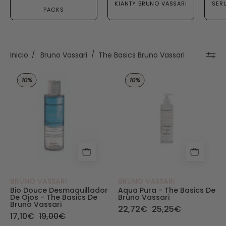
KIANTY BRUNO VASSARI
SER
PACKS
Inicio
/
Bruno Vassari
/
The Basics Bruno Vassari
Bio Douce desmaquillador de ojos - The Basics 
Aqua Pura - The 
10%
10%
BRUNO VASSARI
BRUNO VASSARI
Bio Douce Desmaquillador
Aqua Pura - The Basics De
De Ojos - The Basics De
Bruno Vassari
Bruno Vassari
22,72€
25,25€
17,10€
19,00€