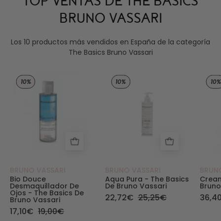
TOP VENTAS DE THE BASICS
BRUNO VASSARI
Los 10 productos más vendidos en España de la categoría
The Basics Bruno Vassari
Bio Douce desmaquillador de ojos - The Basics de
Aqua Pura - The Basic
10%
10%
10%
BRUNO VASSARI
BRUNO VASSARI
BRUN
Bio Douce
Aqua Pura - The Basics
Cream
Desmaquillador De
De Bruno Vassari
Bruno
Ojos - The Basics De
22,72€
25,25€
36,4
Bruno Vassari
17,10€
19,00€