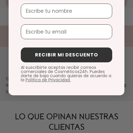
resultados esperar?
Nombre
Email
RECIBIR MI DESCUENTO
AUTORA
Al suscribirte aceptas recibir correos
comerciales de Cosméticos24h. Puedes
darte de baja cuando quieras de acuerdo a
Colección revisada por nuestra
responsable de
la
Política de Privacidad.
colecciones y fichas de producto
Ana López Rodríguez
y por nuestra
responsable técnica
Elia Durá Candela.
LO QUE OPINAN NUESTRAS
CLIENTAS