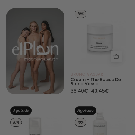
Cream - The Basi
10%
BRUNO VASSARI
Cream - The Basics De
Bruno Vassari
36,40€
40,45€
Eye Gel - Cream - The Basics de Bruno Vassari 
Body Lotion - Th
Agotado
Agotado
10%
10%