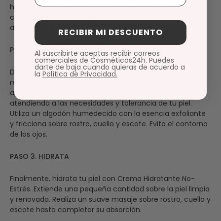
humedecida y realizando un masaje con movimientos
circulares hasta conseguir una espuma. Luego retira con
abundante agua.
RECIBIR MI DESCUENTO
PASO 2. RENUEVA
Al suscribirte aceptas recibir correos
comerciales de Cosméticos24h. Puedes
darte de baja cuando quieras de acuerdo a
Después de la limpieza, aplica la esencia exfoliante para
la
Política de Privacidad.
retirar las células muertas de la superficie. Puedes
aplicarlos tanto por la mañana como por la noche,
atendiendo a las necesidades y tolerancia de tu piel.
Utiliza un algodón humedecido con la esencia exfoliante
y fricciona sobre rostro, cuello y escote. Evita el contorno
de los ojos.
PASO 3. HIDRATA
Finalmente, hidrata tu piel con Crema Hidratante No-
Estrés. Extiende una pequeña cantidad sobre la piel limpia
y renovada. Realiza un suave masaje sobre rostro, cuello y
escote hasta completar su absorción.