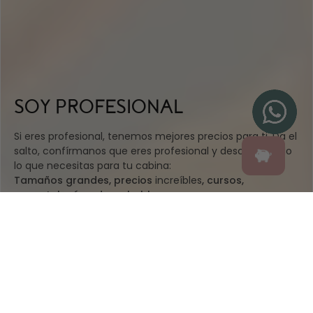
SOY PROFESIONAL
Si eres profesional, tenemos mejores precios para ti. Da el
salto, confírmanos que eres profesional y descubre todo
lo que necesitas para tu cabina:
Tamaños grandes, precios
increíbles
, cursos,
aparatología y desechables.
IR A WEB PROFESIONAL