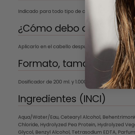
Indicado para todo tipo de cabellos, sobre todo fi
¿Cómo debo aplicarlo?
Aplicarlo en el cabello después del champú, masaj
Formato, tamaño y dura
Dosificador de 200 ml. y 1.000 ml.
Ingredientes (INCI)
Aqua/Water/Eau, Cetearyl Alcohol, Behentrimoniu
Chloride, Hydrolyzed Pea Protein, Hydrolyzed Veg
Glycol, Benzyl Alcohol, Tetrasodium EDTA, Parfum/