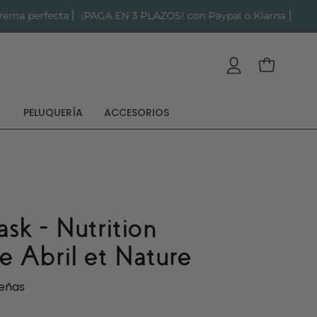
fecta
¡PAGA EN 3 PLAZOS! con Paypal o Klarna
H
Mi cuenta
Carro abie
PELUQUERÍA
ACCESORIOS
ask - Nutrition
e Abril et Nature
eñas