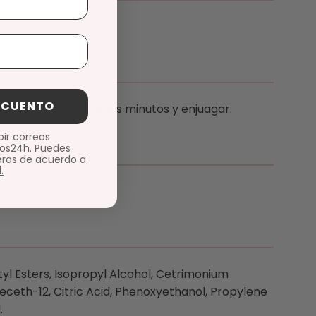
ESCUENTO
raíz, dejar actuar unos minutos y enjuagar.
bir correos
os24h. Puedes
eras de acuerdo a
.
l Esters, Isopropyl Alcohol, Cetrimonium
eceth-12, Citric Acid, Phenoxyethanol, Propylene
.