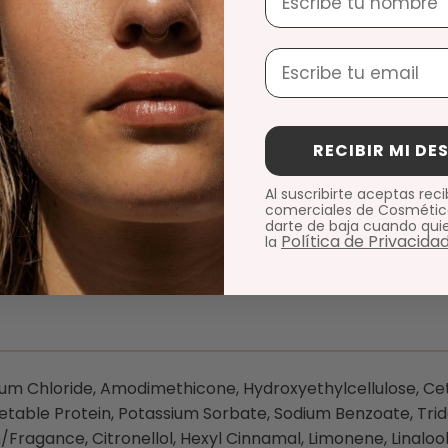
nos y lacios.
Email
RECIBIR MI D
ear en círculos por todo el cuello cabelludo, excepto la 
Al suscribirte aceptas reci
ción
comerciales de Cosmétic
darte de baja cuando qui
Política de Privacidad
la
m Chloride, Amodimethicone, Hydroxyethylcellulose, Cety
etable Protein, Potassium Sorbate, Sodium Benzoate, Trid
Fragance, Citronellol, Hexyl Cinnamal, Limonene, Linalool