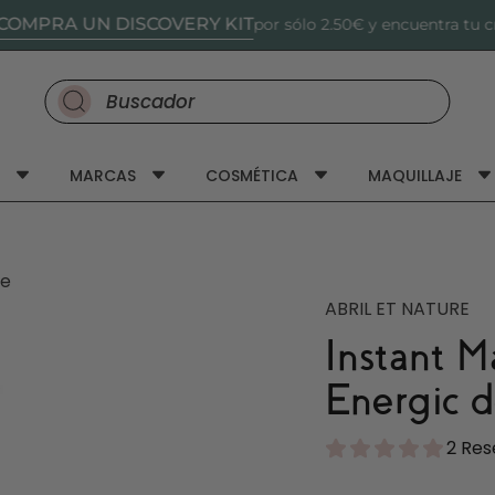
UN DISCOVERY KIT
por sólo 2.50€ y encuentra tu crema per
Buscar productos en nuestro sitio
MARCAS
COSMÉTICA
MAQUILLAJE
re
ABRIL ET NATURE
Instant M
Energic d
2 Res