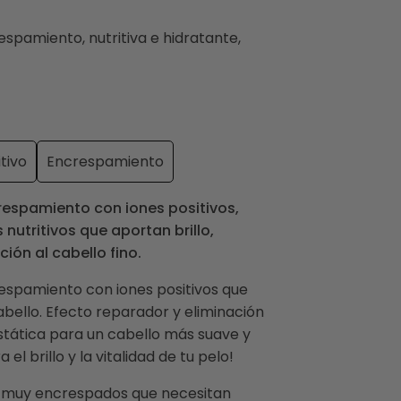
espamiento, nutritiva e hidratante,
itivo
Encrespamiento
respamiento con iones positivos,
 nutritivos que aportan brillo,
ión al cabello fino.
respamiento con iones positivos que
cabello. Efecto reparador y eliminación
estática para un cabello más suave y
el brillo y la vitalidad de tu pelo!
s muy encrespados que necesitan