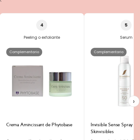
4
5
Peeling o exfoliante
Serum
Complementario
Complementario
›
Crema Amincissant de Phytobase
Invisible Sense Spray S
Skinvisibles