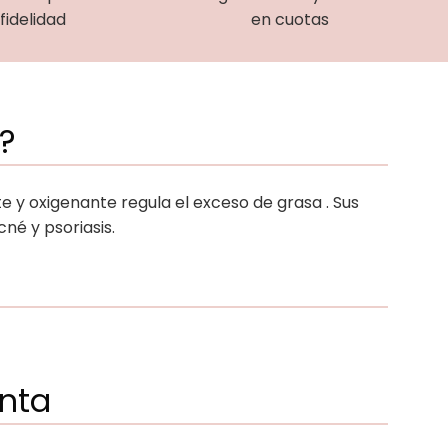
fidelidad
en cuotas
?
e y oxigenante regula el exceso de grasa . Sus
né y psoriasis.
enta