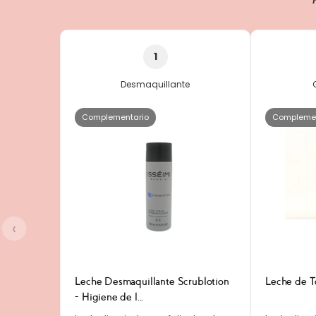
1
Desmaquillante
Complementario
Complemen
‹
Leche Desmaquillante Scrublotion
Leche de T
- Higiene de l...