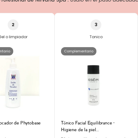
2
3
Gel o limpiador
Tonico
tario
Complementario
ocador de Phytobase
Tónico Facial Equilibrance -
Higiene de la piel...