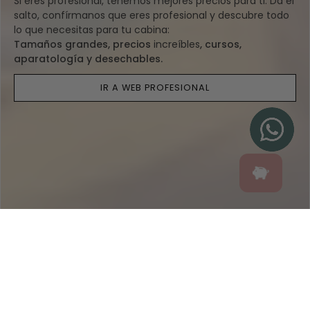
Si eres profesional, tenemos mejores precios para ti. Da el
salto, confírmanos que eres profesional y descubre todo
lo que necesitas para tu cabina:
Tamaños grandes, precios
increíbles
, cursos,
aparatología y desechables.
IR A WEB PROFESIONAL