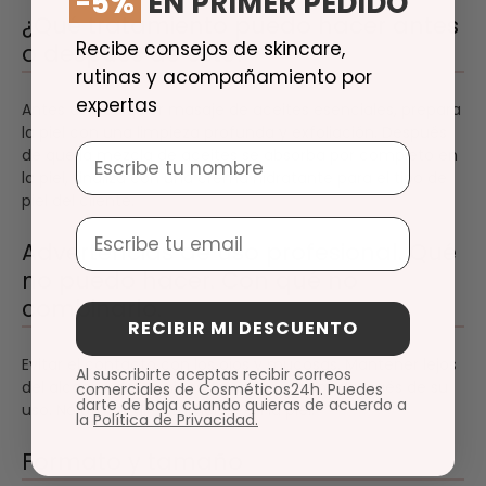
-5%
EN PRIMER PEDIDO
¿Qué tratamiento puedo hacer antes
Recibe consejos de skincare,
o después de este?
rutinas y acompañamiento por
expertas
Antes de cualquier masaje de aceites esenciales, prepara
la piel con una limpieza profunda y exfoliación. Después
Nombre
de que la mezcla de aceites se absorba por completo en
la piel, finaliza con una crema hidratante para el tipo de
piel del cliente.
Email
Advertencias de uso profesional. Qué
no puedo hacer. Con qué no
combinarlo.
RECIBIR MI DESCUENTO
Evitar el contacto con los ojos y mucosas. Mantener lejos
Al suscribirte aceptas recibir correos
del alcance de los niños. Lavar las manos después de su
comerciales de Cosméticos24h. Puedes
darte de baja cuando quieras de acuerdo a
uso. No utilizar directamente en la piel.
la
Política de Privacidad.
Formato y tamaño