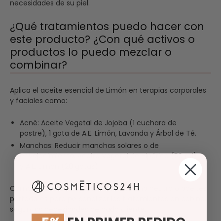
necesidades de su piel.
¿Qué tratamientos puedo hacer con
este producto? ¿Con qué activos o
productos lo puedo mezclar o
combinar?
Aplica el aceite esencial de Limón en terapias corporales
y faciales como:
Acné: Aceite Vegetal de Jojoba (1 cuchara de
postre), 1 gota de A.E. Limón, Lavanda y Árbol de Té.
Manchas: Reducir manchas solares o de
envejecimiento. Aceite Vegetal de Hipérico (50 ml)
y A.E. Limón (20 gotas).
Combina diferentes aceites con crema neutra o aceites
portadores para personalizar los tratamientos en cabina,
según las necesidades de cada cliente.