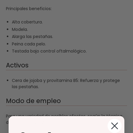
Principales beneficios:
Alta cobertura.
Modela.
Alarga las pestañas.
Peina cada pelo.
Testada bajo control oftalmológico.
Activos
Cera de jojoba y provitamina B5: Refuerza y protege
las pestañas.
Modo de empleo
Para una variedad de posibles efectos, según la técnica
de aplicación utilizada.