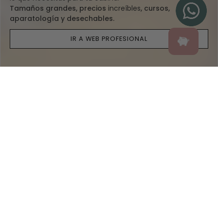
Tamaños grandes, precios
increíbles
, cursos,
aparatología y desechables.
IR A WEB PROFESIONAL