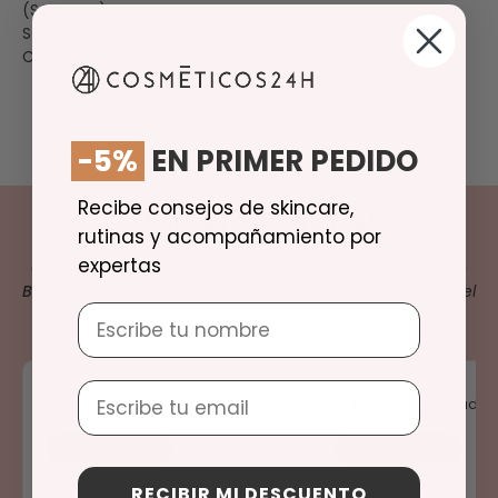
(SOYBEAN) OIL, DEHYDROACETIC ACID, BENZOIC ACID,
SORBIC ACID, TOCOPHEROL, BETA-SITOSTEROL, SQUALENE,
CITRAL, CITRONELLOL, GERANIOL, LINALOOL, LIMONENE.
-5%
EN PRIMER PEDIDO
Recibe consejos de skincare,
COMPLETA TU RUTINA
rutinas y acompañamiento por
expertas
Con este
protocolo
ayudas a maximiza los resultados de
Bio Celular Crema Regeneradora de Massada
. Úsalo en el
Nombre
paso adecuado.
Email
1
2
Desmaquillante
Gel o limpiador
Complementario
Complementario
RECIBIR MI DESCUENTO