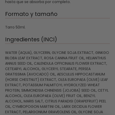
hasta que se absorba por completo.
Formato y tamaño
Tarro 50ml.
Ingredientes (INCI)
WATER (AQUA), GLYCERIN, GLYCINE SOJA EXTRACT, GINKGO
BILOBA LEAF EXTRACT, ROSA CANINA FRUIT OIL, HELIANTHUS
ANNUS SEED OIL, CALENDULA OFFICINALIS FLOWER EXTRACT,
CETEARYL ALCOHOL, GLYCERYL STEARATE, PERSEA
GRATISSIMA (AVOCADO) OIL, AESCULUS HIPPOCASTANUM
(HORSE CHESTNUT) EXTRACT, OLEA EUROPAEA (OLIVE) LEAF
EXTRACT, POTASSIUM PALMITOYL HYDROLYZED WHEAT
PROTEIN, SIMMONDSIA CHINENSIS (JOJOBA) SEED OIL, CETYL
ALCOHOL, OLEA EUROPAEA (OLIVE) FRUIT OIL, BENZYL
ALCOHOL, MARIS SALT, CITRUS PARADISI (GRAPEFRUIT) PEEL
OIL, CYMBOPOGON MARTINI OIL, LARIX DECIDUA FLOWER
EXTRACT, PELARGONIUM GRAVEOLENS OIL, GLYCINE SOJA