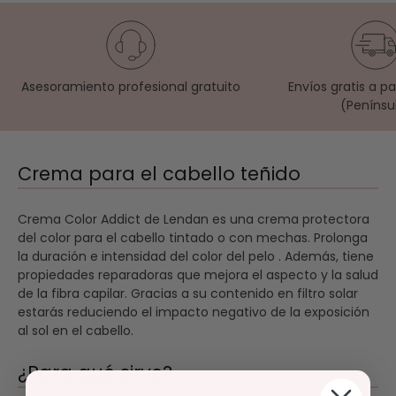
Asesoramiento profesional gratuito
Envíos gratis a p
(Penínsu
Crema para el cabello teñido
Crema Color Addict de Lendan es una crema protectora
del color para el cabello tintado o con mechas. Prolonga
la duración e intensidad del color del pelo . Además, tiene
propiedades reparadoras que mejora el aspecto y la salud
de la fibra capilar. Gracias a su contenido en filtro solar
estarás reduciendo el impacto negativo de la exposición
al sol en el cabello.
¿Para qué sirve?