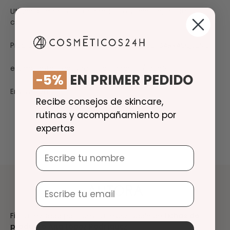
Utilizar siempre con un producto vehicular, aceite o
crema.
Propiedades aceite esencial de TOMILLO CARRASQUEÑO
estimulante / antiviral / equilibrante / acné
-5%
EN PRIMER PEDIDO
Envase 12ml.
Recibe consejos de skincare,
rutinas y acompañamiento por
expertas
Nombre
Email
AUTORA
Ficha revisada por nuestra responsable de
fichas de
producto
Ana López Rodríguez.