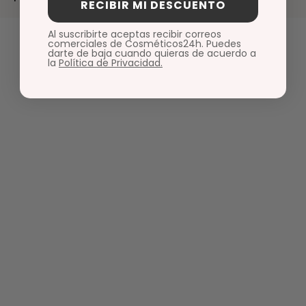
RECIBIR MI DESCUENTO
Al suscribirte aceptas recibir correos
comerciales de Cosméticos24h. Puedes
darte de baja cuando quieras de acuerdo a
la
Política de Privacidad.