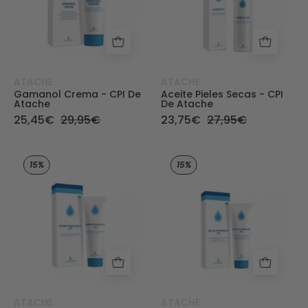
ATACHE
ATACHE
Gamanol Crema - CPI De
Aceite Pieles Secas - CPI
Atache
De Atache
25,45€
29,95€
23,75€
27,95€
Crema Podológica - Dry Skin de CPI - Atache
Gel Hypericum - 
15%
15%
ATACHE
ATACHE