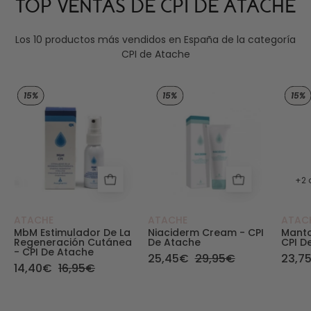
TOP VENTAS DE CPI DE ATACHE
Los 10 productos más vendidos en España de la categoría
CPI de Atache
MbM Estimulador de la regeneración cutánea de
Niaciderm Cream - Pi
15%
15%
15%
+2 
ATACHE
ATACHE
ATAC
MbM Estimulador De La
Niaciderm Cream - CPI
Manto
Regeneración Cutánea
De Atache
CPI D
- CPI De Atache
25,45€
29,95€
23,7
14,40€
16,95€