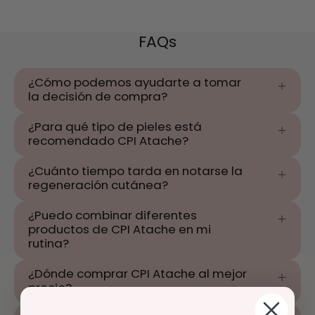
FAQs
¿Cómo podemos ayudarte a tomar
la decisión de compra?
¿Para qué tipo de pieles está
recomendado CPI Atache?
¿Cuánto tiempo tarda en notarse la
regeneración cutánea?
¿Puedo combinar diferentes
productos de CPI Atache en mi
rutina?
¿Dónde comprar CPI Atache al mejor
precio?