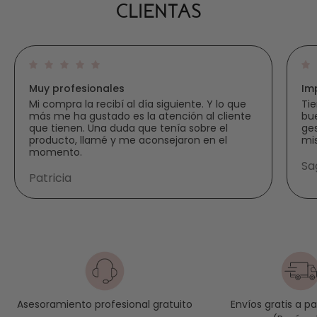
Asacpharma, una referencia en innovación
CLIENTAS
dermocosmética.
¿QUÉ PRODUCTOS OFRECE CPI
ATACHE?
Muy profesionales
Im
Mi compra la recibí al día siguiente. Y lo que
Tie
más me ha gustado es la atención al cliente
bue
Mbm estimulador de la regeneración cutánea
:
que tienen. Una duda que tenía sobre el
ges
producto, llamé y me aconsejaron en el
mi
tratamiento diseñado para acelerar la recuperación
momento.
celular, mejorando la textura y resistencia de la piel.
Sa
Aceite regenerador CPI
: un potente aceite nutritivo
Patricia
que estimula la regeneración de la piel,
proporcionando hidratación profunda y elasticidad.
Cremas reparadoras CPI
: formulaciones
avanzadas para la restauración de la piel dañada o
sensibilizada.
Sérums revitalizantes
: con alta concentración de
activos que actúan en profundidad para mejorar la
luminosidad y firmeza de la piel.
Envíos gratis a p
Asesoramiento profesional gratuito
Tratamientos post-procedimiento
: productos