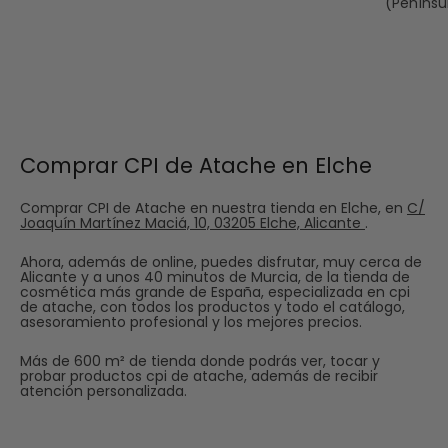
(Penínsu
diseñados para mejorar la recuperación de la piel
tras procedimientos estéticos o dermatológicos.
OPINIONES DE NUESTRAS
CLIENTAS SOBRE CPI ATACHE
Comprar CPI de Atache en Elche
“Después de una intervención dermatológica, el aceite
Comprar CPI de Atache en nuestra tienda en Elche, en
C/
regenerador CPI ha sido clave en la recuperación de mi
Joaquín Martínez Maciá, 10, 03205 Elche, Alicante
.
piel. Lo recomiendo sin dudar.”
Ahora, además de online, puedes disfrutar, muy cerca de
“Mi piel estaba muy dañada por tratamientos agresivos, y
Alicante y a unos 40 minutos de Murcia, de la tienda de
el sérum CPI ha conseguido revitalizarla en pocas
cosmética más grande de España, especializada en cpi
semanas.”
de atache, con todos los productos y todo el catálogo,
asesoramiento profesional y los mejores precios.
“El Mbm estimulador de regeneración cutánea es una
maravilla. Mi piel se siente más fuerte y luminosa desde
Más de 600 m² de tienda donde podrás ver, tocar y
probar productos cpi de atache, además de recibir
que lo uso.”
atención personalizada.
“He probado varias cremas reparadoras, pero la de CPI
Atache es la que mejor ha funcionado para mi piel