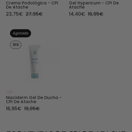
Crema Podológica - CPI
Gel Hypericum - CPI De
De Atache
Atache
23,75€
27,95€
14,40€
16,95€
Pieles Sensibles Niaciderm Gel - CPI___6545_
Agotado
15%
CPI
Niaciderm Gel De Ducha -
CPI De Atache
16,95€
19,95€