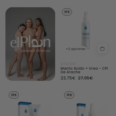
Manto Ácido + Ur
15%
+2 opciones
ATACHE
Manto Ácido + Urea - CPI
De Atache
23,75€
27,95€
Gamanol Crema - Pieles Sensibles de CPI - At
Aceite pieles se
15%
15%