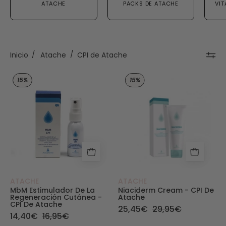
ATACHE
PACKS DE ATACHE
VIT
tiempo.
Inicio
/
Atache
/
CPI de Atache
MbM Estimulador de la regeneración cutánea d
Niaciderm Cream 
15%
15%
ATACHE
ATACHE
MbM Estimulador De La
Niaciderm Cream - CPI De
Regeneración Cutánea -
Atache
CPI De Atache
25,45€
29,95€
14,40€
16,95€