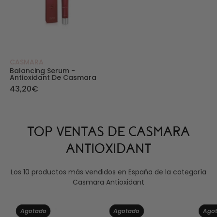
CASMARA
Balancing Serum -
Antioxidant De Casmara
43,20€
TOP VENTAS DE CASMARA
ANTIOXIDANT
Los 10 productos más vendidos en España de la categoría
Casmara Antioxidant
Hydro Balancing Cream - Antioxidant de Casma
Nutri Balancing Cre
Agotado
Agotado
Ago