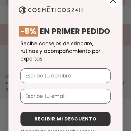
-5%
EN PRIMER PEDIDO
Recibe consejos de skincare,
rutinas y acompañamiento por
expertas
AUTORA
Nombre
Colección revisada por nuestra
responsable de
colecciones y fichas de producto
Ana López Rodríguez
y por nuestra
responsable técnica
Elia Durá Candela.
Email
LO QUE OPINAN NUESTRAS
RECIBIR MI DESCUENTO
CLIENTAS