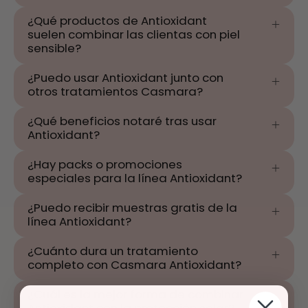
¿Qué productos de Antioxidant
suelen combinar las clientas con piel
sensible?
¿Puedo usar Antioxidant junto con
otros tratamientos Casmara?
¿Qué beneficios notaré tras usar
Antioxidant?
¿Hay packs o promociones
especiales para la línea Antioxidant?
¿Puedo recibir muestras gratis de la
línea Antioxidant?
¿Cuánto dura un tratamiento
completo con Casmara Antioxidant?
¿Cuál es la mejor forma de combinar
Antioxidant con la protección solar?