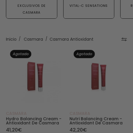
EXCLUSIVOS DE
VITAL-C SENSATIONS
R
CASMARA
Inicio
/
Casmara
/
Casmara Antioxidant
Hydro Balancing Cream - Antioxidant de Casm
Nutri Balancing
Agotado
Agotado
CASMARA
CASMARA
Hydro Balancing Cream -
Nutri Balancing Cream -
Antioxidant De Casmara
Antioxidant De Casmara
41,20€
42,20€