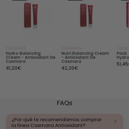
CASMARA
CASMARA
CASM
Hydro Balancing
Nutri Balancing Cream
Pack.
Cream - Antioxidant De
- Antioxidant De
Hydr
Casmara
Casmara
51,4
41,20€
42,20€
FAQs
¿Por qué te recomendamos comprar
la línea Casmara Antioxidant?