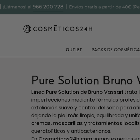
Saltar
966 200 728
os! al
Envíos gratis a partir de 40€ (Península)
al
contenido
OUTLET
PACKS DE COSMÉTICA
Pure Solution Bruno V
Línea Pure Solution de Bruno Vassari
trata 
imperfecciones mediante fórmulas profesio
exfoliación suave y control del sebo para afi
dejando la piel más limpia, equilibrada y uni
cremas, mascarillas y tratamientos locali
queratolíticos y antibacterianos.
En
Cosmeticos24h.com
somos expertos en