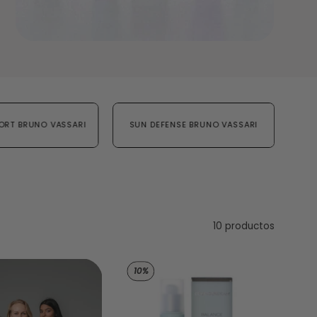
ORT BRUNO VASSARI
SUN DEFENSE BRUNO VASSARI
10 productos
i - Bruno Vassari
es - Pure Solutions de Bruno Vassari - Bruno Vassari
Emulsión hidratante m
10%