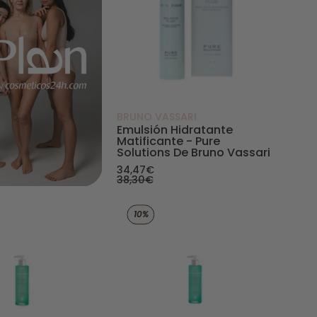
BRUNO VASSARI
Emulsión Hidratante
Matificante - Pure
Solutions De Bruno Vassari
34,47€
38,30€
 - Bruno Vassari
tions de Bruno Vassari - Bruno Vassari
Loción astringente matificante - Pure Solutions de Br
Akno - Control Lotion 
10%