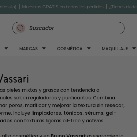
COMP
Muestras GRATIS en todos los pedidos
¿Tienes dudas?
Buscar productos en nuestro sitio
MARCAS
COSMÉTICA
MAQUILLAJE
assari
las pieles mixtas y grasas con tendencia a
nales seborreguladoras y purificantes. Combina
nar poros, matificar y mejorar la textura sin resecar,
forme. Incluye
limpiadores, tónicos, sérums, gel-
zados
con texturas ligeras oil-free y activos
 alta cosmética y en
Bruno Vassari
: asesoramiento