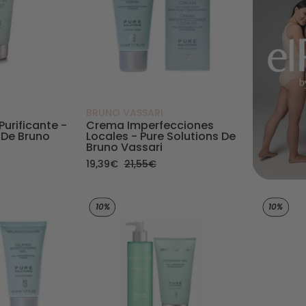
BRUNO VASSARI
Purificante -
Crema Imperfecciones
 De Bruno
Locales - Pure Solutions De
Bruno Vassari
19,39€
21,55€
Gel Hidratante no graso - Pure Solutions de Bruno Vassari
Pack de limpieza Pure Solu
10%
10%