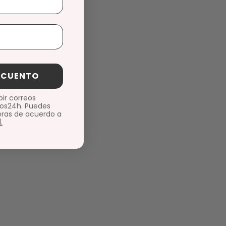
ESCUENTO
bir correos
os24h. Puedes
eras de acuerdo a
.