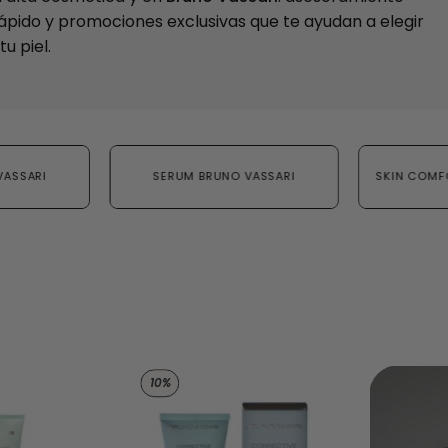
rápido y promociones exclusivas que te ayudan a elegir
u piel.
VASSARI
SERUM BRUNO VASSARI
SKIN COMF
Gel limpiador purificante - Pure Solutions de Bruno Vassar
Crema imperfecciones local
10%