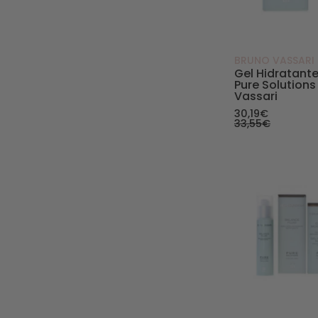
BRUNO VASSARI
Gel Hidratant
Pure Solutions
Vassari
30,19€
33,55€