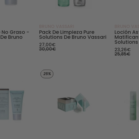
BRUNO VASSARI
BRUNO VAS
e No Graso -
Pack De Limpieza Pure
Loción As
 De Bruno
Solutions De Bruno Vassari
Matifican
Solutions
27,00€
30,00€
23,26€
25,85€
Pack tratamiento piel grasa - Pure Solutions de Bruno Vas
Pack Navidad. Pure Solutio
25%