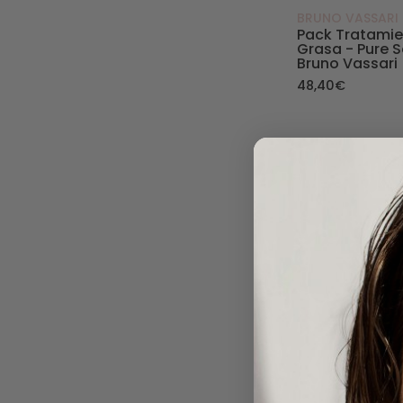
BRUNO VASSARI
Pack Tratamien
Grasa - Pure S
Bruno Vassari
48,40€