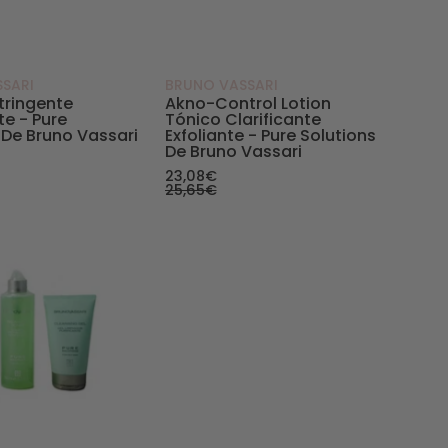
SARI
BRUNO VASSARI
tringente
Akno-Control Lotion
te - Pure
Tónico Clarificante
 De Bruno Vassari
Exfoliante - Pure Solutions
De Bruno Vassari
23,08€
25,65€
sari - Bruno Vassari
ns de Bruno Vassari - Bruno Vassari
Kit Pieles grasas - Pure Solutions de Bruno Vassari - 