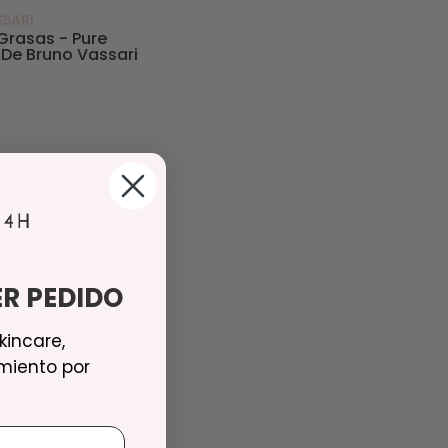
SARI
 Grasas - Pure
 De Bruno Vassari
R PEDIDO
kincare,
miento por