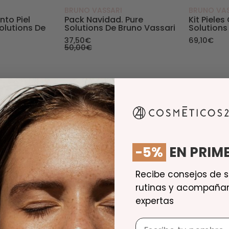
BRUNO VASSARI
BRUNO VAS
to Piel
Pack Navidad. Pure
Kit Pieles
olutions De
Solutions De Bruno Vassari
Solutions
37,50€
69,10€
50,00€
-5%
EN PRIME
Recibe consejos de s
rutinas y acompaña
expertas
Nombre