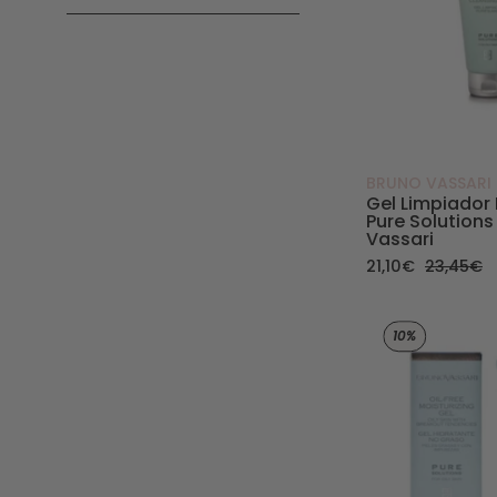
BRUNO VASSARI
Gel Limpiador 
Pure Solutions
Vassari
21,10€
23,45€
10%