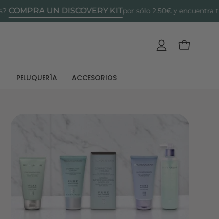
RA UN DISCOVERY KIT
por sólo 2.50€ y encuentra tu crema 
Mi cuenta
Carro abie
PELUQUERÍA
ACCESORIOS