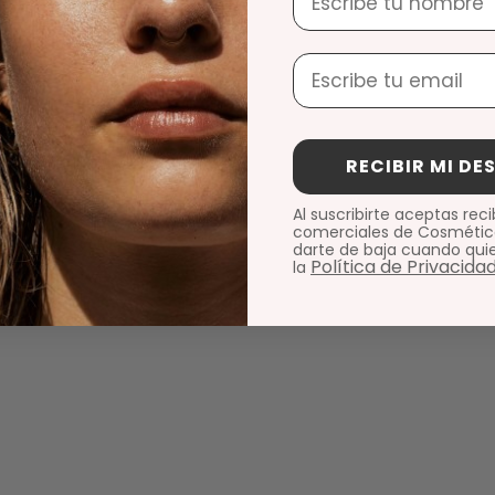
Email
RECIBIR MI D
Al suscribirte aceptas reci
comerciales de Cosmétic
darte de baja cuando qui
Política de Privacidad
la